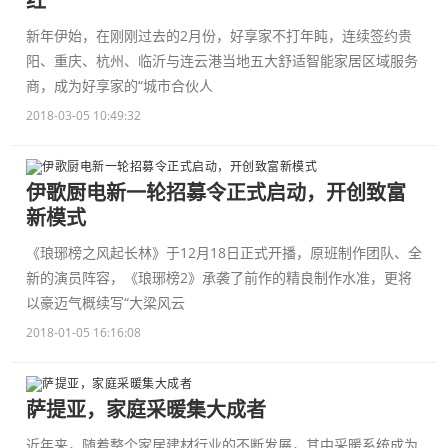
红
新年伊始，在刚刚过去的2月份，好享家不打年盹，连续签约贵
阳、重庆、杭州、临沂与连云港当地五大舒适智能家居区域服务
商，成为好享家的“城市合伙人
2018-03-05 10:49:32
伊歌厨电新一轮招募令正式启动，开创致富
新模式
《琅琊榜之风起长林》于12月18日正式开播，原班制作团队、全
新的演员阵容，《琅琊榜2》承袭了前作的精良制作水准，更将
以豪迈气概续写“大梁风云
2018-01-05 16:16:08
萨提亚，家庭采暖集大成者
近年来，随着整个家居建材行业的不断发展，其中采暖系统成为