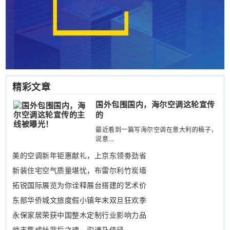
精彩文章
国外包围国内，海尔空调这轮宣传
的
最近看到一篇写海尔空调在意大利的稿子，
说意...
美的空调新年钜惠献礼，上京东领劵劲省
新装住宅空气质量堪忧，布雷尔利竹炭墙
拓锐国际展览为你诠释展台搭建的艺术价
东部华侨城文旅度假小镇年末双旦狂欢季
永保家居荣获中国整木定制行业影响力品
帅丰集成灶背后之魂，沟通乃佳径