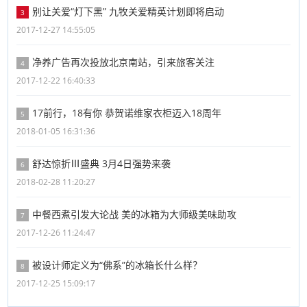
别让关爱“灯下黑” 九牧关爱精英计划即将启动
3
2017-12-27 14:55:05
净养广告再次投放北京南站，引来旅客关注
4
2017-12-22 16:40:33
17前行，18有你 恭贺诺维家衣柜迈入18周年
5
2018-01-05 16:31:36
舒达惊折Ⅲ盛典 3月4日强势来袭
6
2018-02-28 11:20:27
中餐西煮引发大论战 美的冰箱为大师级美味助攻
7
2017-12-26 11:24:47
被设计师定义为“佛系”的冰箱长什么样？
8
2017-12-25 15:09:17