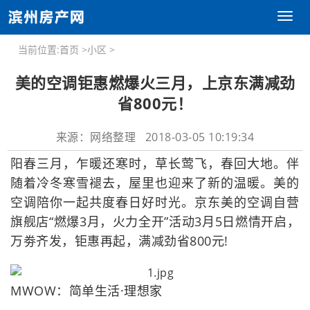
Toggl
naviga
当前位置:
首页
>
小区
>
美的空调钜惠燃爆火三月，上京东满减劲
省800元！
来源：网络整理 2018-03-05 10:19:34
阳春三月，乍暖还寒时，草长莺飞，春回大地。伴
随着冷冬寒雪褪去，屋里也迎来了新的温暖。美的
空调陪你一起共度春日好时光。京东美的空调自营
旗舰店“燃爆3月，火力全开”活动3月5日燃情开启，
万劵齐发，钜惠再起，满减劲省800元!
MWOW：简单生活·理想家