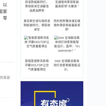
、以
国家
、零
奥克斯空调与政府采
热烈祝贺雅诗澜无缝
购砥砺同行，荣获政
墙布荣获家装最高奖
采空
项“
智能家居新风系统
Intel 全球副总裁体
环都HOLTOP让空
验打扮家新版智能设
气质量看得见
计，
的圣诞