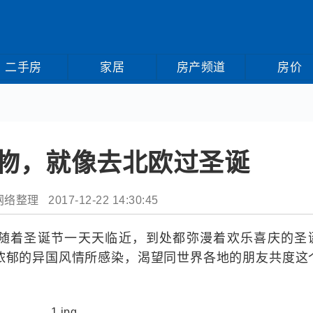
二手房
家居
房产频道
房价
物，就像去北欧过圣诞
整理 2017-12-22 14:30:45
随着圣诞节一天天临近，到处都弥漫着欢乐喜庆的圣
浓郁的异国风情所感染，渴望同世界各地的朋友共度这