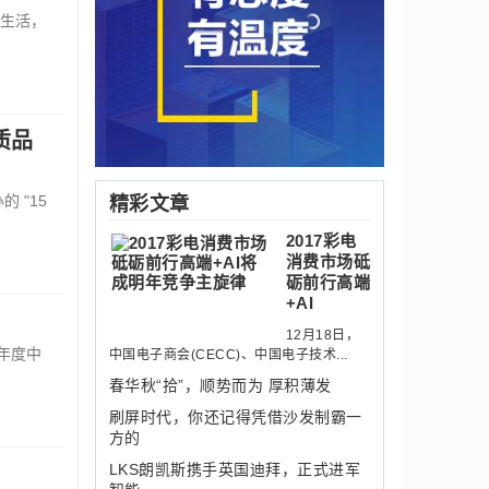
生活，
质品
 "15
精彩文章
2017彩电
消费市场砥
砺前行高端
+AI
12月18日，
年度中
中国电子商会(CECC)、中国电子技术...
春华秋“拾”，顺势而为 厚积薄发
刷屏时代，你还记得凭借沙发制霸一
方的
LKS朗凯斯携手英国迪拜，正式进军