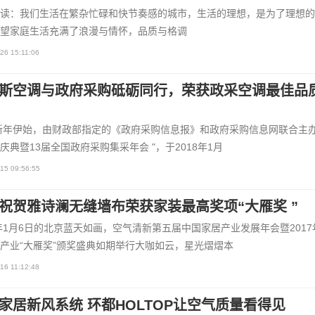
：我们生活在繁杂忙碌和快节奏感的城市，生活的理想，是为了理想的
望家庭生活充满了浪漫与情怀，品质与格调
26 15:11:06
斯空调与政府采购砥砺同行，荣获政采空调最佳品
8新年伊始，由财政部指定的《政府采购信息报》和政府采购信息网联合主办的
庆典暨13届全国政府采购集采年会 "，于2018年1月
15 09:56:55
祝贺雅诗澜无缝墙布荣获家装最高奖项“大雁奖 ”
8年1月6日的北京蓝天如画，空气清新第五届中国家居产业发展年会暨2017
产业“大雁奖”颁奖盛典如期举行大咖如云，星光熠熠本
16 11:12:48
家居新风系统 环都HOLTOP让空气质量看得见