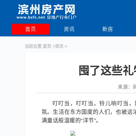
首页
资讯
新房
当前位置:
首页
>
资讯
>
囤了这些礼
来源：网络
叮叮当，叮叮当，铃儿响叮当，
氛。生活在东方国度的人们，也被这
满童话般温暖的“洋节”。