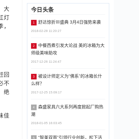
，大
今日头条
虹灯
舒达惊折Ⅲ盛典 3月4日强势来袭
1
季，
2018-02-28 11:20:27
中餐西煮引发大论战 美的冰箱为大
2
师级美味助攻
2017-12-26 11:24:47
赶回
被设计师定义为“佛系”的冰箱长什
3
必不
么样？
，绝
2017-12-25 15:09:17
森盛家具六大系列再度掀起厂购热
4
潮
味佳
2018-01-05 16:03:45
“智美双面”引领行业创新，松下洁
5