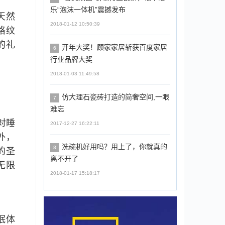
乐“泡沫一体机”震撼发布
天然
2018-01-12 10:50:39
格纹
的礼
开年大奖！顾家家居斩获百度家居
6
行业品牌大奖
2018-01-03 11:49:58
仿大理石瓷砖打造的简奢空间,一眼
7
难忘
对睡
2017-12-27 16:22:11
外，
洗碗机好用吗？用上了，你就真的
8
的圣
离不开了
无限
2018-01-17 15:18:17
眠体