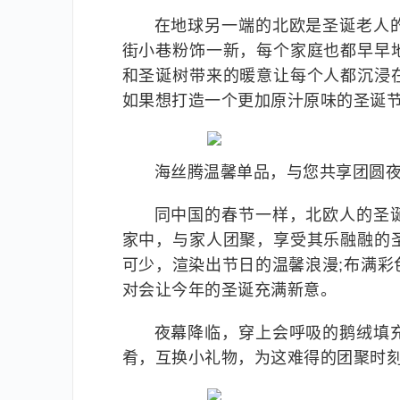
在地球另一端的北欧是圣诞老人
街小巷粉饰一新，每个家庭也都早早
和圣诞树带来的暖意让每个人都沉浸
如果想打造一个更加原汁原味的圣诞
海丝腾温馨单品，与您共享团圆
同中国的春节一样，北欧人的圣
家中，与家人团聚，享受其乐融融的
可少，渲染出节日的温馨浪漫;布满
对会让今年的圣诞充满新意。
夜幕降临，穿上会呼吸的鹅绒填
肴，互换小礼物，为这难得的团聚时