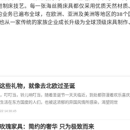
进制床技艺。每一张海丝腾床具都仅采用优质天然材质
的业务已遍布全球，在欧洲、亚洲及美洲等地区的38个
腾也从一家传统的家族企业成长升级为全球顶级床具制作
这些礼物，就像去北欧过圣诞
，叮叮当，铃儿响叮当，随着圣诞节一天天临近，到处都弥漫着欢乐喜庆
生活在东方国度的人们，也被这浓郁的异国风情所感染，渴望同世
22 14:30:45
玫瑰家具：简约的奢华 只为极致而来