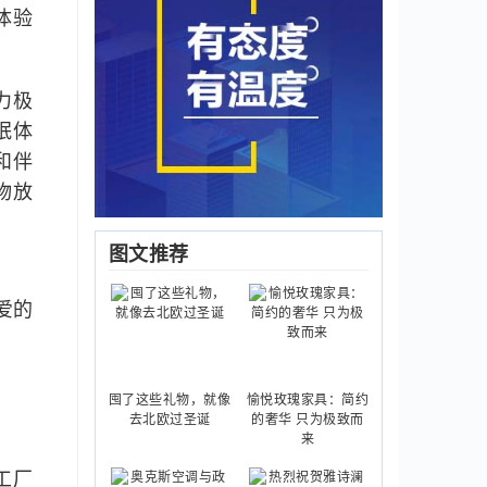
体验
力极
眠体
和伴
物放
图文推荐
爱的
囤了这些礼物，就像
愉悦玫瑰家具：简约
去北欧过圣诞
的奢华 只为极致而
来
工厂