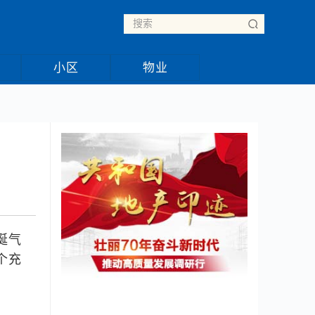
小区
物业
诞气
个充