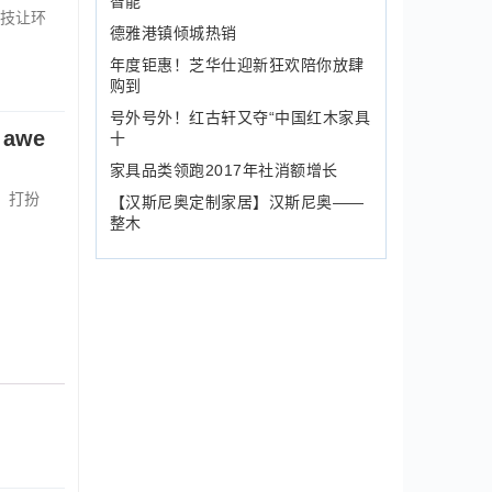
智能
技让环
德雅港镇倾城热销
年度钜惠！芝华仕迎新狂欢陪你放肆
购到
号外号外！红古轩又夺“中国红木家具
awe
十
家具品类领跑2017年社消额增长
Y，打扮
【汉斯尼奥定制家居】汉斯尼奥——
整木