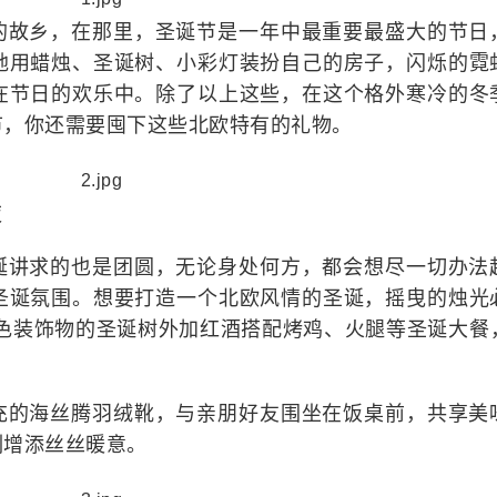
的故乡，在那里，圣诞节是一年中最重要最盛大的节日
地用蜡烛、圣诞树、小彩灯装扮自己的房子，闪烁的霓
在节日的欢乐中。除了以上这些，在这个格外寒冷的冬
节，你还需要囤下这些北欧特有的礼物。
夜
诞讲求的也是团圆，无论身处何方，都会想尽一切办法
圣诞氛围。想要打造一个北欧风情的圣诞，摇曳的烛光
彩色装饰物的圣诞树外加红酒搭配烤鸡、火腿等圣诞大餐
充的海丝腾羽绒靴，与亲朋好友围坐在饭桌前，共享美
刻增添丝丝暖意。