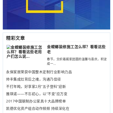
精彩文章
金螳螂装修施工怎么样？看看这些
老
春节，交织着阖家团圆的温馨与喜庆，积淀
成一...
永保家居荣获中国整木定制行业影响力品
帅丰集成灶背后之魂，沟通乃佳径
不打年盹，好享家2月“五子登科”迎新
雅琪诺——不忘初心，以“不变”应万变
2017中国钢制办公家具十大品牌榜单
凯德优化资产组合动作频频 持续深化在