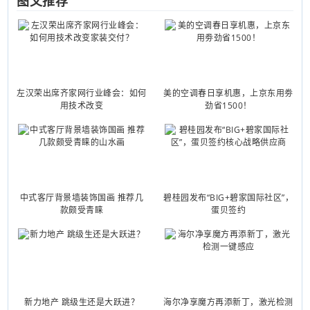
图文推荐
左汉荣出席齐家网行业峰会：如何
美的空调春日享机惠，上京东用劵
用技术改变
劲省1500！
中式客厅背景墙装饰国画 推荐几
碧桂园发布“BIG+碧家国际社区”，
款颇受青睐
蛋贝签约
新力地产 跳级生还是大跃进？
海尔净享魔方再添新丁，激光检测