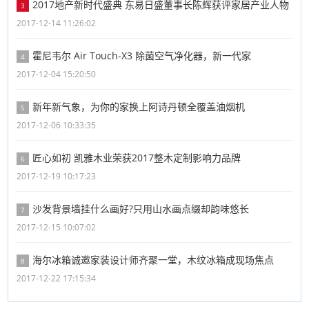
2017地产新时代盛典 东易日盛董事长陈辉获评家居产业人物
3
2017-12-14 11:26:02
霍尼韦尔 Air Touch-X3 除菌空气净化器，新一代家
4
2017-12-04 15:20:50
新年新气象，为你的家换上阿诗丹顿全覆盖油烟机
5
2017-12-06 10:33:35
匠心如初 凯雅木业荣获2017整木定制影响力品牌
6
2017-12-19 10:17:23
沙发背景墙挂什么画好?只用山水画点缀却韵味悠长
7
2017-12-15 10:07:02
海尔冰箱诚邀家装设计师齐聚一堂，木纹冰箱成现场焦点
8
2017-12-22 17:15:34