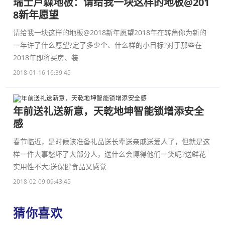
瑞士卢森地板：请给我一块这样的地板@201
8新年愿望
请给我一块这样的地板@2018新年愿望2018年在转角你为新的
一年许了什么愿望?定了多少个、什么样的小目标?对于那些在
2018年即将买房、装
2018-01-16 16:39:45
年前送礼送新意，天乾地坤智能锁增添安全
感
春节临近，是时候该准备礼品送长辈送亲戚送爱人了，但就是这
样一件大事愁坏了大部分人，送什么会博得他们一笑呢?送鲜花
实用性不大;送保健食品又感觉
2018-02-09 09:43:45
猜你喜欢