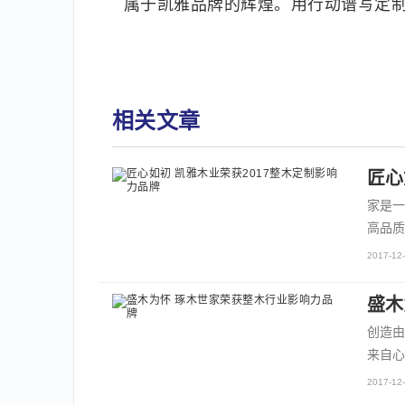
属于凯雅品牌的辉煌。用行动谱写定制
相关文章
匠心
家是一
高品质
2017-12-
盛木
创造由
来自心
2017-12-