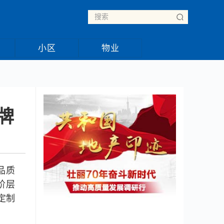
小区
物业
牌
品质
阶层
定制