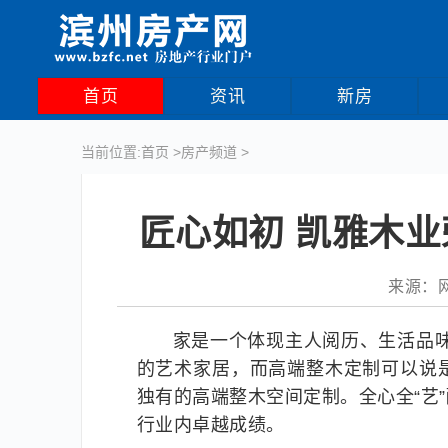
首页
资讯
新房
当前位置:
首页
>
房产频道
>
匠心如初 凯雅木业
来源：网络
家是一个体现主人阅历、生活品
的艺术家居，而高端整木定制可以说
独有的高端整木空间定制。全心全“艺
行业内卓越成绩。