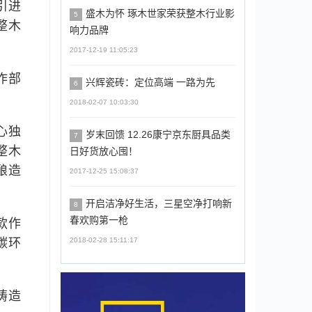
引进
盛木为怀 琢木世家荣获整木行业影
5
整木
响力品牌
2017-12-19 11:05:23
作部
兴辉瓷砖：定位高端 一路为先
6
2018-02-07 10:03:30
心独
岁末回馈 12.26康宁京东厨具品类
7
整木
日好货放心囤！
酿造
2017-12-25 15:08:37
开启洁净好生活，三星空净打响新
8
春欢购第一枪
款作
2018-02-28 15:11:17
碳环
铸造