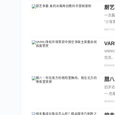
厨艺
一次轰
“小宝
2017-12-
VA
VAR
究员、
2018-03-
腊八
旧岁近
一,也
2018-01-