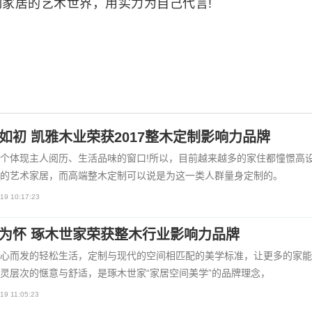
家居的艺术世界，用实力为自己代言!
如初 凯雅木业荣获2017整木定制影响力品牌
个体现主人阅历、生活品味的窗口!所以，目前越来越多的家住都憧憬高
的艺术家居，而高端整木定制可以说是为这一类人群量身定制的。
19 10:17:23
为怀 琢木世家荣获整木行业影响力品牌
心而发的轻松生活，定制与现代的空间相匹配的美学标准，让更多的家能
灵层次的惬意与舒适，是琢木世家“家居空间美学”的品牌理念，
19 11:05:23