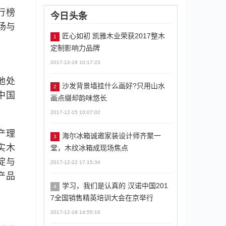
行榜
今日头条
场与
匠心如初 凯雅木业荣获2017整木
1
定制影响力品牌
2017-12-19 10:17:23
地处
沙发背景墙挂什么画好?只用山水
2
中国
画点缀却韵味悠长
2017-12-15 10:07:02
产理
海尔冰箱诚邀家装设计师齐聚一
3
实木
堂，木纹冰箱成现场焦点
淀与
2017-12-22 17:15:34
产品
学习，我们是认真的 汉诺中国201
4
7全国销售精英培训大会在京举行
2017-12-18 14:55:16