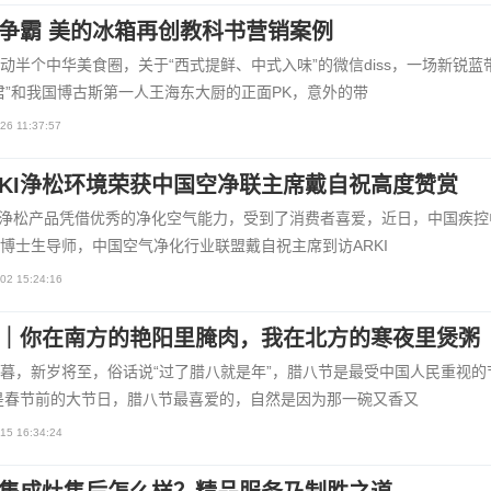
争霸 美的冰箱再创教科书营销案例
动半个中华美食圈，关于“西式提鲜、中式入味”的微信diss，一场新锐蓝
君”和我国博古斯第一人王海东大厨的正面PK，意外的带
26 11:37:57
RKI浄松环境荣获中国空净联主席戴自祝高度赞赏
KI浄松产品凭借优秀的净化空气能力，受到了消费者喜爱，近日，中国疾控
博士生导师，中国空气净化行业联盟戴自祝主席到访ARKI
02 15:24:16
｜你在南方的艳阳里腌肉，我在北方的寒夜里煲粥
暮，新岁将至，俗话说“过了腊八就是年”，腊八节是最受中国人民重视的
是春节前的大节日，腊八节最喜爱的，自然是因为那一碗又香又
15 16:34:24