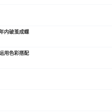
年内破茧成蝶
运用色彩搭配