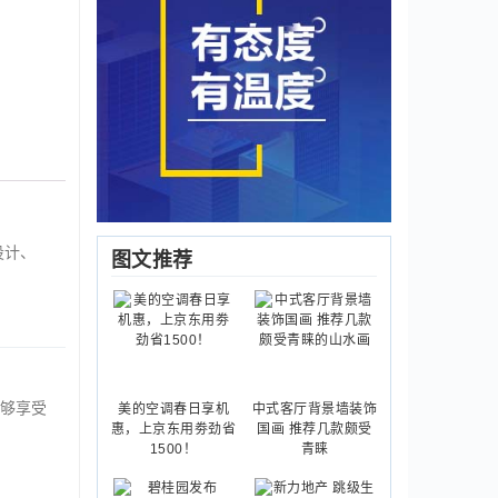
设计、
图文推荐
够享受
美的空调春日享机
中式客厅背景墙装饰
惠，上京东用劵劲省
国画 推荐几款颇受
1500！
青睐