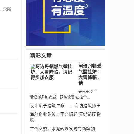
。众所
精彩文章
阿诗丹顿燃
气壁挂炉：
大雪降临，
请
天气更冷了，
请记得多加衣服，预防流感!在这个...
设计赋予建筑生命 ——专访建筑师王
海尔企业购线上平台崛起 无缝链接物
联
古今交融，水泥砖焕发时尚新容颜