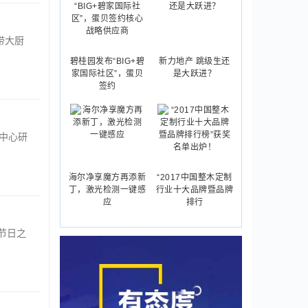
带大厨
碧桂园发布“BIG+碧
新力地产 跳级生还
家国际社区”，蛋贝
是大跃进？
签约
中心研
海尔净享魔方再添新
“2017中国整木定制
丁，激光检测一键感
行业十大品牌暨品牌
应
排行
节日之