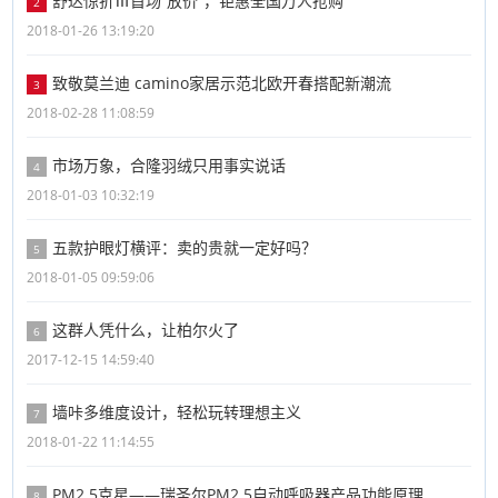
舒达惊折Ⅲ首场“放价”，钜惠全国万人抢购
2
2018-01-26 13:19:20
致敬莫兰迪 camino家居示范北欧开春搭配新潮流
3
2018-02-28 11:08:59
市场万象，合隆羽绒只用事实说话
4
2018-01-03 10:32:19
五款护眼灯横评：卖的贵就一定好吗？
5
2018-01-05 09:59:06
这群人凭什么，让柏尔火了
6
2017-12-15 14:59:40
墙咔多维度设计，轻松玩转理想主义
7
2018-01-22 11:14:55
PM2.5克星——瑞圣尔PM2.5自动呼吸器产品功能原理
8