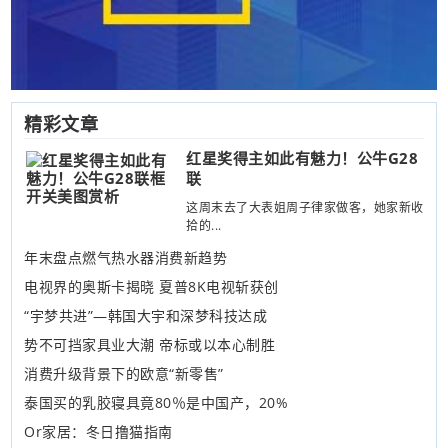
精彩文章
红星奖得主如此有魅力！公牛G28
联
这周末去了大表姐周子律家做客，她家新收
拾的...
年末盘点燃气热水器消费新趋势
电视界的奥斯卡揭晓 夏普8K电视斩获创
“宇梦共进”—韩国大宇和深梦科技达成
势不可挡家具业大潮 帝标或以本心制胜
消费升级背景下的欧意“新零售”
泰国买的乳胶寝具竟80％是中国产，20%
Or家居：冬日撸猫指南