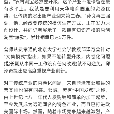
型。“农村淘宝必然要升级，这个产业不能停留在原
有水平上。我就是要利用天华电商园里的资源优
势，让传统的演出服产业迎来第二春。”孙良再三强
调，他已经改变传统的模仿生产方式，正在发力原
创设计，并向记者展示了一款拥有知识产权的原创
淘宝“爆款”，累计销量已达5万件。
曾师从费孝通的北京大学社会学教授邱泽奇曾针对
“大集模式”指出，如果不能转型升级，内卷化问题
(指长期从事同一工作没有任何改观)就不可避免。邱
泽奇提出应高度重视产业创新。
对于传统产业的内卷化问题，来自菏泽市鄄城县的
曹其帅也深有同感。鄄城，素有“中国发都”之称，
由上世纪七八十年代人发购销和简单的加工起步，
至今发展成为远近闻名的特色产业，而且已打进欧
美国际市场。然而，随着市场竞争越来越激烈，产