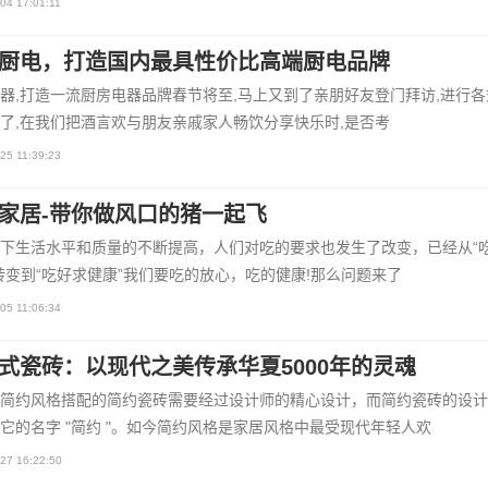
04 17:01:11
厨电，打造国内最具性价比高端厨电品牌
器,打造一流厨房电器品牌春节将至,马上又到了亲朋好友登门拜访,进行各
了,在我们把酒言欢与朋友亲戚家人畅饮分享快乐时,是否考
25 11:39:23
家居-带你做风口的猪一起飞
下生活水平和质量的不断提高，人们对吃的要求也发生了改变，已经从“
转变到“吃好求健康”我们要吃的放心，吃的健康!那么问题来了
05 11:06:34
式瓷砖：以现代之美传承华夏5000年的灵魂
简约风格搭配的简约瓷砖需要经过设计师的精心设计，而简约瓷砖的设计
它的名字 "简约 "。如今简约风格是家居风格中最受现代年轻人欢
27 16:22:50