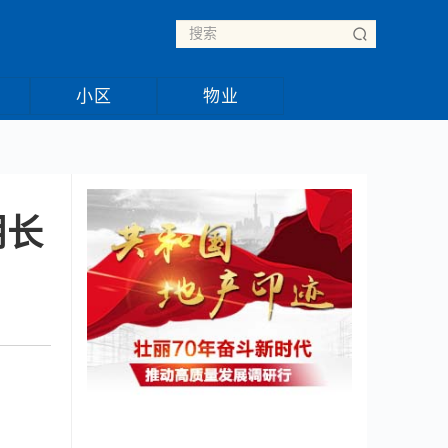
小区
物业
明长