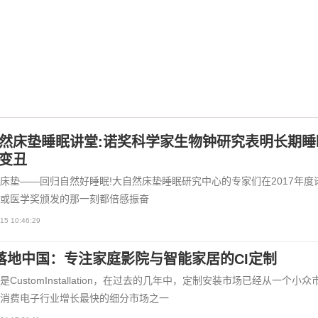
然床垫睡眠讲堂:诺奖科学家生物钟研究表明长期睡
变丑
床垫——回归自然好睡眠!大自然床垫睡眠研究中心的专家们在2017年度
或医学奖颁发的那一刻都倍感振奋
15 10:46:29
I落地中国：专注家庭影院与智能家居的CI定制
称是CustomInstallation，在过去的几年中，定制安装市场已经从一个小众
消费电子行业增长最快的细分市场之一