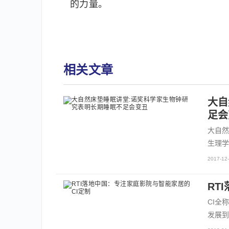
的力量。
相关文章
大自
足会
大自然
生理学
2017-12-
RT
CI全
发展到