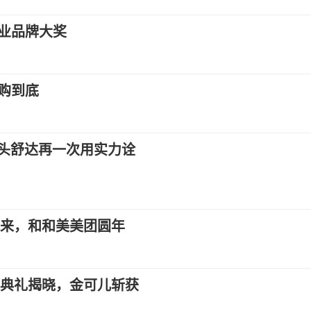
业品牌大奖
购到底
巨头舒达再一次用实力诠
风来，和和美美团圆年
奖典礼揭晓，金可儿斩获