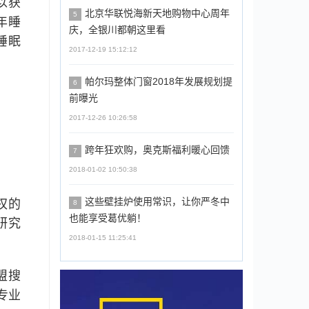
以获
北京华联悦海新天地购物中心周年
5
年睡
庆，全银川都朝这里看
睡眠
2017-12-19 15:12:12
帕尔玛整体门窗2018年发展规划提
6
前曝光
2017-12-26 10:26:58
跨年狂欢购，奥克斯福利暖心回馈
7
2018-01-02 10:50:38
这些壁挂炉使用常识，让你严冬中
权的
8
也能享受葛优躺！
研究
2018-01-15 11:25:41
盟搜
专业