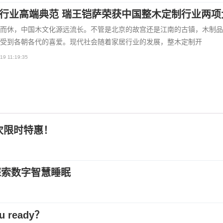
行业高端典范 瑞王铠萨荣获中国整木定制行业两项
而休，中国木文化源远流长。不管是北京的故宫还是江南的古镇，木制品
受到各朝各代的喜爱。现代社会随着家居行业的发展，整木定制开
19 11:19:35
次限时特惠！
探索数字智慧睡眠
 ready？