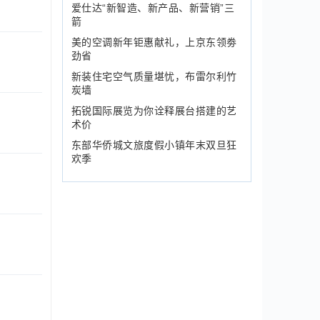
爱仕达“新智造、新产品、新营销”三
箭
美的空调新年钜惠献礼，上京东领劵
劲省
新装住宅空气质量堪忧，布雷尔利竹
炭墙
拓锐国际展览为你诠释展台搭建的艺
术价
东部华侨城文旅度假小镇年末双旦狂
欢季