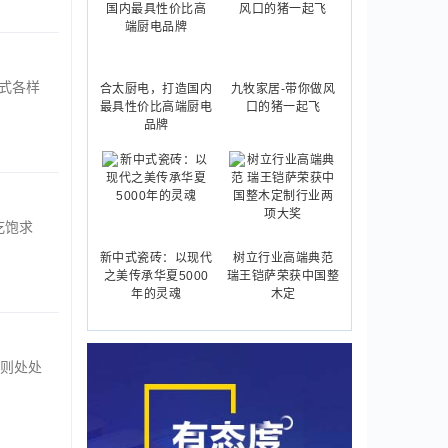
式各样
合太厨电，打造国内
九牧家居-带你做风
最具性价比高端厨电
口的猪一起飞
品牌
吃饱求
新中式瓷砖：以现代
树立行业高端典范
之美传承华夏5000
瑞王铠萨荣获中国整
年的灵魂
木定
则处处