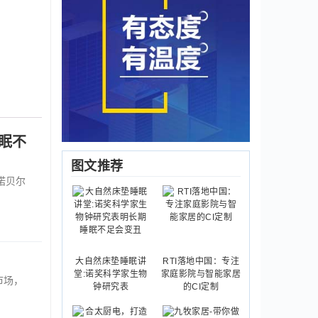
眠不
图文推荐
诺贝尔
大自然床垫睡眠讲
RTI落地中国：专注
堂:诺奖科学家生物
家庭影院与智能家居
市场，
钟研究表
的CI定制