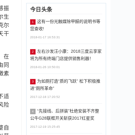
感振
今日头条
尔生
这有一份光触媒除甲醛的说明书等
1
克尔
您查收!
天干
2018-01-17 16:53:31
左右沙发汪小康：2018三度云享家
2
，在
将为所有终端门店提供销售利器！
由同
2018-01-26 10:50:01
激素
为如厕打造“质的飞跃” 松下积极推
3
进“厕所革命”
不适
2017-12-18 17:20:52
风险
“先接线、后拼装”杜绝安装不齐整
4
公牛G28联框开关斩获2017红星奖
整自
2017-12-19 15:25:45