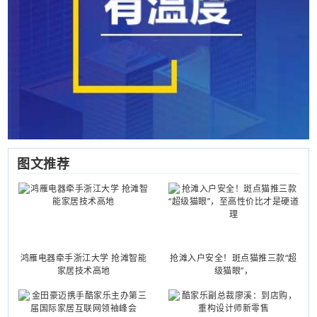
图文推荐
鸿雁电器牵手浙江大学 抢滩智能
抢滩入户安全！斑点猫推三款“超
家居技术高地
级猫眼”，