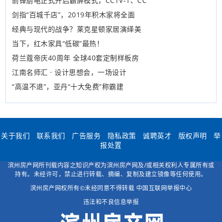
前锋厨电正式开启霸屏模式，CCTV-1、CC
剑指“百城千店”，2019年积木家将全面
经典与现代的战争？莱克星顿家居演绎美
当下，红木家具“低碳”最热！
荷兰蔻帝庆40周年 全球40套定制样板房
江南名师汇 · 设计思想会，一场设计
“高温不退”，亚丹“十大免费”称霸建
关于我们
联系我们
广告服务
隐私政策
诚聘英才
版权声明
举
报处置
滨州房产网所刊载内容之知识产权为滨州房产网及/或相关权利人专属所有或
持有。未经许可，禁止进行转载、摘编、复制及建立镜像等任何使用。
滨州房产网权所有©未经同意不得转载
中国互联网举报中心
违法和不良信息举报