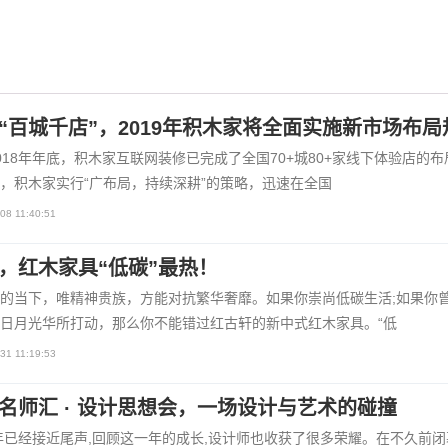
“百城千店”，2019年积木家将全面实施新市场布局
018年年底，积木家互联网装修已完成了全国70+城80+家线下体验店的布
，积木家实行“广布局，持续深耕”的策略，迅速在全国
08 11:40:51
，红木家具“低碳”最热！
的当下，唯精神贵族，方能对抗繁华奢靡。如果你崇尚低碳生活;如果你
日月光华所打动，那么你不能错过红古轩的新中式红木家具。“低
31 11:19:53
名师汇 · 设计思想会，一场设计与艺术的碰撞
8年已经接近尾声,回顾这一年的成长,设计师也收获了很多荣耀。在不久前