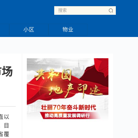
小区
物业
市场
直以
。目
省覆