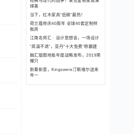
经典与现代的战争？莱克星顿家居演
绎美
当下，红木家具“低碳”最热！
荷兰蔻帝庆40周年 全球40套定制样
板房
江南名师汇 · 设计思想会，一场设计
“高温不退”，亚丹“十大免费”称霸建
融汇版图地板年度战略发布，2019荣
耀只
新春新意，Kingswere汀斯维尔送来
年一