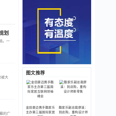
规划
局。一
图文推荐
曾被大
金田豪迈携手酷家乐
酷家乐副总裁廖溪：
主办第三届国际家居
到店购，重构设计师
闭幕的广