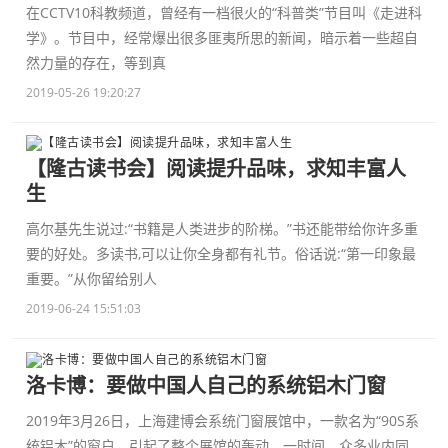
在CCTV10科教频道，曾经有一档很火的“科普类”节目叫《走进科
学》。节目中，经常爆出很多匪夷所思的新闻，暗示着一些超自
然力量的存在，等到真
2019-05-26 19:20:27
【隆古读书会】阅读提升品味，求知丰富人
生
高尔基先生说过:“书籍是人类进步的阶梯。”书还能带给你许多重
要的好处。多读书,可以让你全身都有礼节。俗话说:“第一印象最
重要。”从你留给别人
2019-06-24 15:51:03
洛卡博：要做中国人自己的系统铝木门窗
2019年3月26日，上海建博会系统门窗展馆中，一款名为“90S系
统铝木”的窗户，引起了整个展馆的轰动。一时间，众多业内同