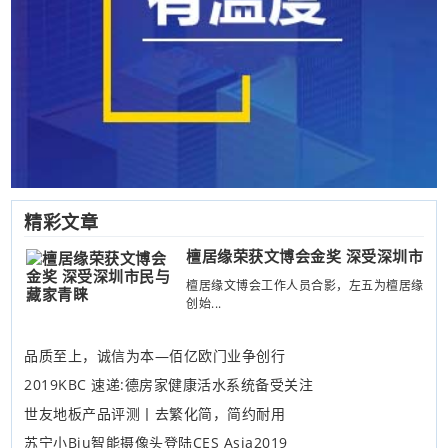
精彩文章
檀居缘荣获文博会金奖 深受深圳市
檀居缘文博会工作人员合影，左五为檀居缘
创始...
品质至上，诚信为本—佰亿欧门业争创行
2019KBC 速递:德房家健康活水系统备受关注
世友地板产品评测丨去繁化简，简约耐用
苏宁小Biu智能摄像头登陆CES Asia2019