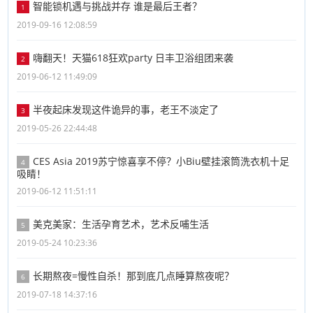
智能锁机遇与挑战并存 谁是最后王者？
1
2019-09-16 12:08:59
嗨翻天！天猫618狂欢party 日丰卫浴组团来袭
2
2019-06-12 11:49:09
半夜起床发现这件诡异的事，老王不淡定了
3
2019-05-26 22:44:48
CES Asia 2019苏宁惊喜享不停？小Biu壁挂滚筒洗衣机十足
4
吸睛！
2019-06-12 11:51:11
美克美家：生活孕育艺术，艺术反哺生活
5
2019-05-24 10:23:36
长期熬夜=慢性自杀！那到底几点睡算熬夜呢？
6
2019-07-18 14:37:16