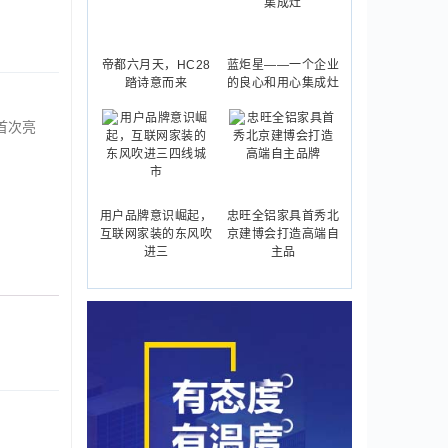
帝都六月天，HC28
蓝炬星——一个企业
踏诗意而来
的良心和用心集成灶
首次亮
用户品牌意识崛起，
忠旺全铝家具首秀北
互联网家装的东风吹
京建博会打造高端自
进三
主品