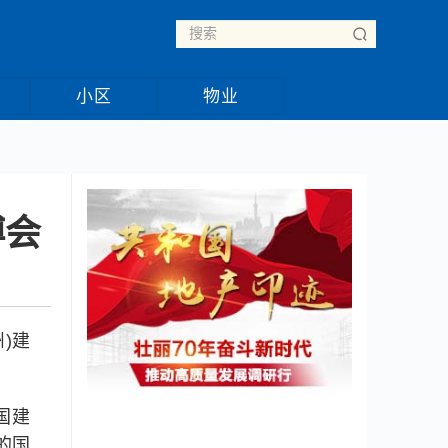
小区
物业
博会
)建
国建
的国