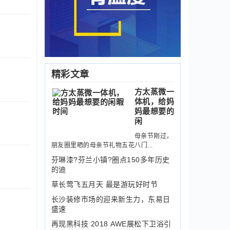
精彩文章
方太蒸微一
体机，给妈
妈最想要的
闲
母亲节刚过，
朋友圈里晒的母亲节礼物五花八门...
芬琳漆?芬兰小镇?圈点150多年历史
的迪
草长莺飞五月天 最是游玩好时节
长沙装修市场的迎来新生力，东易日
盛速
再现黑科技 2018 AWE展松下卫浴引