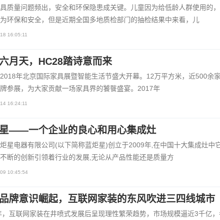
具质量问题频出，安全和环保隐患成关键。儿童因为给低龄人群使用的，
为环保和安全，但是近期全国多地质检部门的抽检结果中来看，儿
18 16:05:11
六月天，HC28踏诗意而来
2018年北京国际家具展暨智能生活节盛大开幕。12万平方米，近500余
牌参展，为大家贡献一场家具界的饕餮盛宴。2017年
14 16:24:11
星——一个企业的良心和用心集成灶
炬星电器有限公司(以下简称蓝炬星)创立于2009年,在中国十大集成灶中
不断的创新引领着行业的发展,无论从产品性能还是质量方
09 10:45:54
品牌意识崛起，互联网家装的东风吹进三四线城市
7年，互联网家装在井喷式发展后呈现理性繁荣趋势，市场规模逼近3千亿，