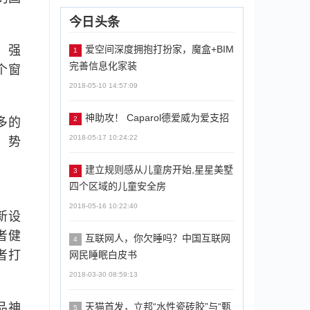
今日头条
爱空间深度拥抱打扮家，魔盒+BIM
，强
1
完善信息化家装
个窗
2018-05-10 14:57:09
神助攻！ Caparol德爱威为爱支招
2
多的
2018-05-17 10:24:22
，势
建立规则感从儿童房开始,星星美墅
3
四个区域的儿童安全房
2018-05-16 10:22:40
新设
者健
互联网人，你欠睡吗？中国互联网
4
者打
网民睡眠白皮书
2018-03-30 08:59:13
天猫首发，立邦“水性瓷砖胶”与“甄
品神
5